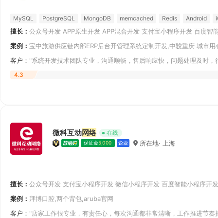
MySQL
PostgreSQL
MongoDB
memcached
Redis
Android
擅长：
公众号开发 APP原生开发 APP混合开发 支付宝小程序开发 百度智
PHP
小程序开发 其他微信开发 微信小程序开发 生产管理软件开发
案例：
宝中旅游供应链内部ERP后台开管理系统定制开发,中骏重庆 城市用
大学
客户：
"系统开发技术团队专业，沟通顺畅，售后响应快，问题处理及时，
4.3
微科互动
网络
在线
所在地· 上海
保证金
5,000
擅长：
公众号开发 支付宝小程序开发 微信小程序开发 百度智能小程序开发
网站定制开发 网站UI设计 PC软件UI设计 APP UI设计
案例：
拜博口腔,两个背包,aruba官网
客户：
"店家工作很专业，有责任心，每次沟通都非常清晰，工作推进节奏