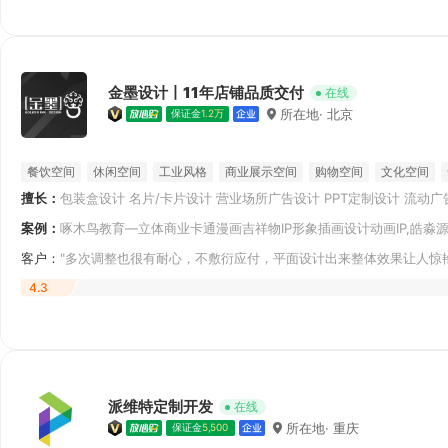
金墨设计丨11年店铺品质交付
在线
所在地· 北京
保证金
1.2万
餐饮空间
休闲空间
工业风格
商业展示空间
购物空间
文化空间
擅长：
包装盒设计 名片/卡片设计 营业场所广告设计 PPT定制设计 流动
厂房/产业园区装修设计
健身房装修设计
服饰专卖店装修设计
瓶贴/标签设计 VI设计 户外广告设计
案例：
啄木鸟教育—立体商业卡通漫画吉祥物IP形象插画设计动画IP,皓淼源
客户：
"多次调整也很有耐心，不敷衍应付，平面设计出来整体效果让人惊
4.3
派维特定制开发
在线
所在地· 重庆
保证金
5,500