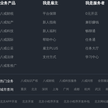
业务产品
我是雇主
我是服务者
八戒财税
平台保障
0元开店
八戒知产
新人指南
兼职赚钱
八戒科技
新人福利
畅聊通
八戒国际
帮助中心
任务通
八戒公采
雇主PLUS
任务大厅
八戒法律
支付方式
学习中心
八戒客推广
热门业务
八戒知识产权
八戒财税
八戒科技服务
八戒问答
全部频
工位出租
八戒数字交易市场
app开发
软件开发
小程序
城市查询
重庆
北京
深圳
上海
广州
成都
杭州
武汉
广西猪八戒网
内蒙古猪八戒网
青海猪八戒网
四川猪八戒网
北京APP开发
北京开发
北京小程序开发
北京小程序开发外包
北京网站
安徽猪八戒网
浙江猪八戒网
江苏猪八戒网
黑龙江猪八戒网