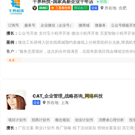
千界科技-国家高新企业十年店
在线
所在地· 合肥
保证金
2万
订阅号
服务号
企业微信（企业号）
微商城
微服务
公众号模板开
擅长：
公众号开发 支付宝小程序开发 微信小程序开发 百度智能小程序开发
零售小程序
其他微信开发 模板建站 网站定制开发 APP原生开发
案例：
微信工长师傅入驻在线商城预约装修线上分销系统积分兑换,啤酒机售
APP
客户：
"服务态度很好，这次的合作很满意，后面有新项目我会继续交给你
4.4
CAT_企业管理_战略咨询_
网络
科技
所在地· 上海
项目计划书
招商计划书
概念规划
创业计划书
消费者心理分析
投
擅长：
广告文案 商业计划书 推广策略 线下活动策划 营销全案策划 其它商
众筹计划书
PPT
业命名 线上活动策划