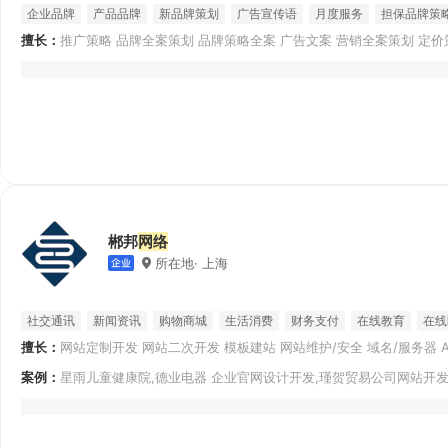
企业品牌
产品品牌
新品牌策划
广告宣传语
月度服务
担保品牌策
擅长：
推广策略 品牌全案策划 品牌策略全案 广告文案 营销全案策划 定价
电商推广
政府宣传
划书 产品文案
郴邦
网络
所在地· 上海
社交通讯
新闻资讯
购物商城
生活消费
财务支付
在线教育
在线
擅长：
网站定制开发 网站二次开发 模板建站 网站维护/安全 域名/服务器 AP
Android
开发） APP混合开发 公众号开发 其他微信开发
案例：
星雨儿童健康院,德业电器 企业官网设计开发,瑾贺贸易公司网站开发
化学