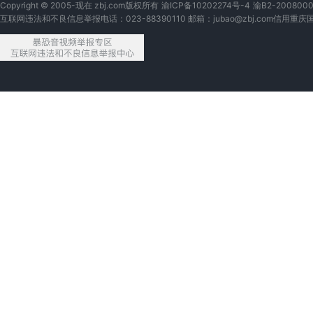
北京LOGO设计
北京视频剪辑
北京微信开发公众号
北京游戏
北京代理
Copyright © 2005-现在 zbj.com版权所有
渝ICP备10202274号-4
渝B2-200800
互联网违法和不良信息举报电话：023-88390110 邮箱：jubao@zbj.com
信用重庆
北京软件开发定制
北京设计
北京户外广告设计
北京宝妈
北京PYTHON
北京视频制作
北京开发网站
北京3D建模
北京机械设计
北京外卖开发