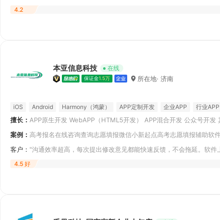
有见面，但是
4.2
本亚信息科技
在线
所在地· 济南
保证金
1.5万
iOS
Android
Harmony（鸿蒙）
APP定制开发
企业APP
行业APP
擅长：
APP原生开发 WebAPP（HTML5开发） APP混合开发 公众号开
资讯APP
扁平风格
付宝小程序开发 百度智能小程序开发 字节小程序开发 其他小程序开发
案例：
高考报名在线咨询查询志愿填报微信小新起点高考志愿填报辅助软件,
培训开发
客户：
"沟通效率超高，每次提出修改意见都能快速反馈，不会拖延。软件
人力成本省下
4.5 好