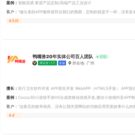
案例：
智能花洒 家居产品定制/高端产品工业设计
客户：
"做出来的APP最终很符合我们的预期，定制的就是不一样，没有多
畅，排版功能
4.5 好
鸭嘴兽20年实体公司百人团队
在线
所在地· 广州
保证金
1.5万
擅长：
医疗卫生软件开发 APP原生开发 WebAPP（HTML5开发） APP
其他微信开发 微信小程序开发 支付宝小程序开发 百度智能小程序开发
案例：
Cocos3D小游戏手游H5合成类移动游戏开发,微信小游戏抖音AP
客户：
"这家店的效率很高，没有让我失望网站的功能应用页面效果什么的
错的网站,
4.4