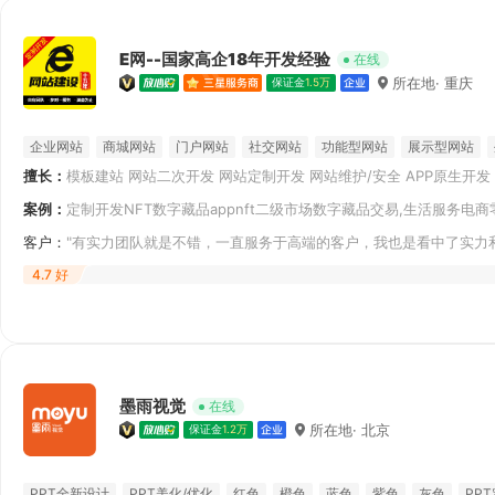
E网--国家高企18年开发经验
在线
所在地· 重庆
保证金
1.5万
企业网站
商城网站
门户网站
社交网站
功能型网站
展示型网站
擅长：
模板建站 网站二次开发 网站定制开发 网站维护/安全 APP原生开发
MySQL
Visual Basic .NE
他微信开发 APP混合开发 百度智能小程序开发
案例：
定制开发NFT数字藏品appnft二级市场数字藏品交易,生活服务
程
客户：
"有实力团队就是不错，一直服务于高端的客户，我也是看中了实力
真心专业和顺
4.7 好
墨雨视觉
在线
所在地· 北京
保证金
1.2万
PPT全新设计
PPT美化/优化
红色
橙色
蓝色
紫色
灰色
PP