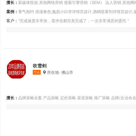
擅长：
新媒体投放 其他网络营销 搜索引擎营销（SEM） 达人营销 其他网
PC端
移动+PC端
合营销 全渠道营销 杂志报刊 活动/专题页设计
案例：
香气相约 浪漫春色,氨肌小白管详情页设计,酒精喷雾剂详情页设计,凝
客户：
"完成速度非常快，需求也都完美完成了，一次非常满意的委托
吹雪剑
所在地· 佛山市
擅长：
品牌策略全案 产品策略 定价策略 渠道策略 推广策略 品牌/企业命名
传语 品牌理念