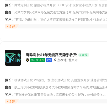
擅长：
网站定制开发 微信小程序开发 LOGO设计 支付宝小程序开发 百度
多门店小程序
预约小程序
购物小程序
点餐小程序
APP原生开发 公众号开发 其他移动端开发 VI设计
案例：
光荣与梦想-光荣网络光荣文创官方宣传片,光荣与梦想-光荣网络光荣
荣
客户：
"有能力的设计师，我们之前特定嘱咐要选择了解我们这个行业的设
有问题，结合
4.6 好
鹰眸科技21年无套路无隐形收费
在线
所在地· 北京市
保证金
1.6万
擅长：
移动游戏开发 PC游戏开发 主机游戏开发 其他游戏开发 业务管理软
统软件开发 生产管理软件开发 分销系统软件开发 其他经营管理软件开发
案例：
线上培训小程序在线刷题考试小程序视频资料学习系统,本地生活服
APP
客户：
"有很多开发的细节需要面谈，直接来他们公司聊的，公司规模很大
也专业，先帮
4.5 好