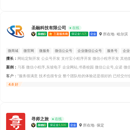
圣融科技有限公司
在线
所在地· 哈尔滨
保证金
1.5万
微商城
微官网
微服务
微信公众号
企业微信公众号
服务号
企业
擅长：
网站定制开发 公众号开发 支付宝小程序开发 微信小程序开发 其他微
以内容运营为主
以管理内部员工为主
公众号定制开发
程序开发 其他小程序开发 字节小程序开发 WebAPP（HTML5开发）
案例：
客户：
"服务很满意 技术也很专业 整个团队给的体验还是很好的 已经交付
4.6 好
寻师之旅
在线
所在地· 保定
保证金
5,500