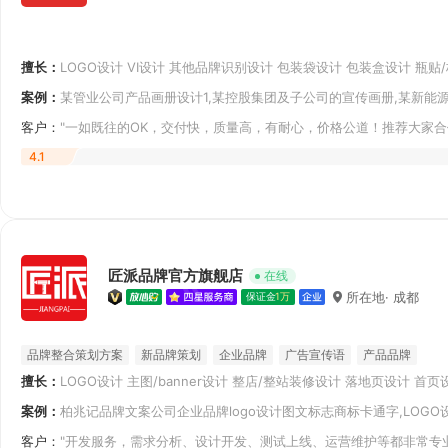
擅长：
LOGO设计 VI设计 其他品牌识别设计 包装袋设计 包装盒设计 瓶贴
设计 宣传册/画册设计 宣传单/折页设计
案例：
某管业公司产品画册设计1,某控股集团及子公司的宣传画册,某新能源
市
客户：
"一如既往的OK，交付快，质量高，有耐心，价格公道！推荐大家
4.1
匠派品牌官方旗舰店
在线
所在地· 成都
保证金
1万
品牌整合策划方案
新品牌策划
企业品牌
广告宣传语
产品品牌
擅长：
LOGO设计 主图/banner设计 整店/整站装修设计 落地页设计 首
其它网页设计 网站UI设计 PC软件UI设计
案例：
柏兆记品牌文案公司企业品牌logo设计图文标志商标卡通字,LOG
例图
客户：
"开发服务，需求分析、设计开发、测试上线、运营维护等都非常专