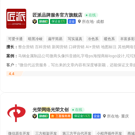
匠派品牌服务官方旗舰店
在线
所在地· 成都
保证金
2万
可爱卡通
暗黑冷峻
扁平简易
写实逼真
冷色系
暖色系
丰富多彩
擅长：
整合营销 百科营销 新闻营销 口碑营销 AI+营销 地图标注 其他网络
产品吉祥物设计
品牌吉祥物设计
引擎营销（SEM） 朋友圈广告
案例：
马钢金属制品公司微商头像抖音婚礼字母ps海报商标logo设计,坨坨
客户：
"微信代运营服务，写出来的文章内容有深度够新颖，还能保证文章
作。
4.4
光荣
网络
光荣文创
在线
所在地· 重庆
保证金
1.5万
微信原生开发
三方框架开发
第三方平台代开发
小程序插件开发
商城