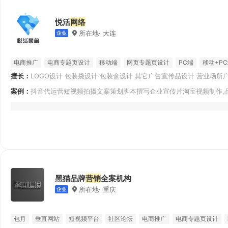
悦活
网络
所在地· 大连
电商推广
电商专题页设计
移动端
网页专题页设计
PC端
移动+P
擅长：
LOGO设计 包装袋设计 包装盒设计 其它广告宣传品设计 营业场所广
科技风格
商务风格
片/卡片设计 瓶贴/标签设计 其他包装设计
案例：
抖音代运营短视频拍摄文案策划脚本撰写企业宣传片淘宝视频制作,
位广告语创
黑猫品牌
营销
全案机构
所在地· 重庆
包月
垂直网站
短视频平台
社区论坛
电商推广
电商专题页设计